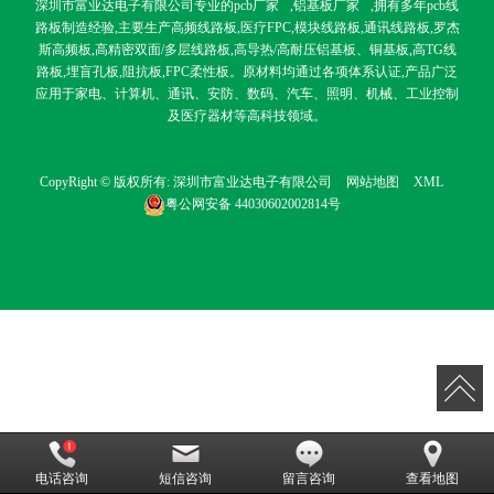
深圳市富业达电子有限公司专业的
pcb厂家
,
铝基板厂家
,拥有多年pcb线
路板制造经验,主要生产高频线路板,医疗FPC,模块线路板,通讯线路板,罗杰
斯高频板,高精密双面/多层线路板,高导热/高耐压铝基板、铜基板,高TG线
路板,埋盲孔板,阻抗板,FPC柔性板。原材料均通过各项体系认证,产品广泛
应用于家电、计算机、通讯、安防、数码、汽车、照明、机械、工业控制
及医疗器材等高科技领域。
CopyRight © 版权所有:
深圳市富业达电子有限公司
网站地图
XML
粤公网安备
44030602002814号
电话咨询
短信咨询
留言咨询
查看地图