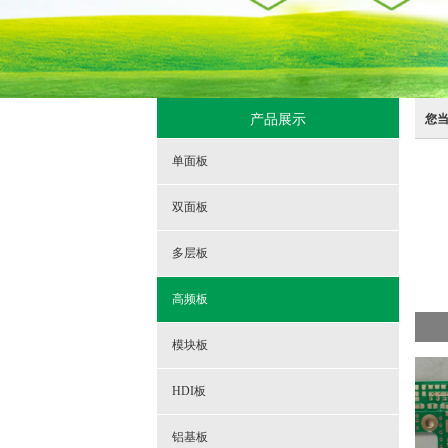
产品展示
您
单面板
双面板
多层板
高频板
模块板
HDI板
铝基板