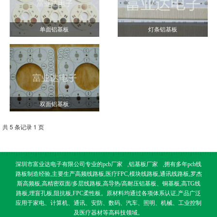
单面铝基板
灯条铝基板
双面铝基板
共 5 条记录 1 页
深圳市富业达电子有限公司专业的
pcb厂家
,
铝基板厂家
,拥有多年pcb线
路板制造经验,主要生产高频线路板,医疗FPC,模块线路板,通讯线路板,罗杰
斯高频板,高精密双面/多层线路板,高导热/高耐压铝基板、铜基板,高TG线
路板,埋盲孔板,阻抗板,FPC柔性板。原材料均通过各项体系认证,产品广泛
应用于家电、计算机、通讯、安防、数码、汽车、照明、机械、工业控制
及医疗器材等高科技领域。