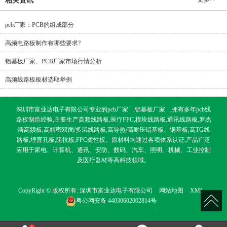
相关资讯
pcb厂家：PCB的组成部分
高频电路板制作有哪些要求?
铝基板厂家、PCB厂家市场行情分析
高频线路板板材选取举例
深圳市富业达电子有限公司专业的
pcb厂家
,
铝基板厂家
,拥有多年pcb线
路板制造经验,主要生产高频线路板,医疗FPC,模块线路板,通讯线路板,罗杰
斯高频板,高精密双面/多层线路板,高导热/高耐压铝基板、铜基板,高TG线
路板,埋盲孔板,阻抗板,FPC柔性板。原材料均通过各项体系认证,产品广泛
应用于家电、计算机、通讯、安防、数码、汽车、照明、机械、工业控制
及医疗器材等高科技领域。
CopyRight © 版权所有:
深圳市富业达电子有限公司
网站地图
XML
粤公网安备
44030602002814号