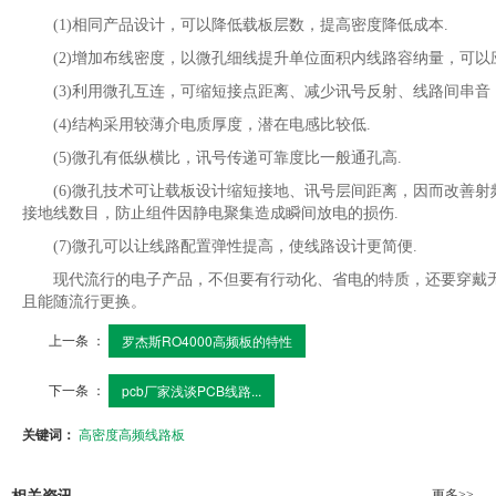
(1)相同产品设计，可以降低载板层数，提高密度降低成本.
(2)增加布线密度，以微孔细线提升单位面积内线路容纳量，可以应
(3)利用微孔互连，可缩短接点距离、减少讯号反射、线路间串音，
(4)结构采用较薄介电质厚度，潜在电感比较低.
(5)微孔有低纵横比，讯号传递可靠度比一般通孔高.
(6)微孔技术可让载板设计缩短接地、讯号层间距离，因而改善射频/电磁波
接地线数目，防止组件因静电聚集造成瞬间放电的损伤.
(7)微孔可以让线路配置弹性提高，使线路设计更简便.
现代流行的电子产品，不但要有行动化、省电的特质，还要穿戴无负
且能随流行更换。
上一条 ：
罗杰斯RO4000高频板的特性
下一条 ：
pcb厂家浅谈PCB线路...
关键词：
高密度高频线路板
更多>>