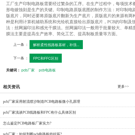
工厂生产印制电路板需要经过繁杂的工序。在生产过程中，每项技术
形电镀蚀刻是生产的关键。印制电路原版底图的制作方法：对印制电路板
版底片，同时还要将原版底片翻新为生产底片，原版底片的来源有两
种是利用计算机辅助系统和光绘机直接绘出原版底片，PCB的印制及
法：丝网漏印法和感光干膜法。丝网漏印法一般用于批量较大、单精度
膜法主要是提高生产效率、简化工艺、提高制板质量等方面。
上一条 ：
解析柔性线路板基材，补强...
下一条 ：
FPC和FFC区别
关键词：
pcb厂家
pcb电路板
更多>>
相关资讯
pcb厂家采用射流喷沙制造PCB电路板微小孔原理
pcb厂家浅谈PCB线路板和FPC有什么具体区别
怎么鉴定PCB电路板厂家实力?
pcb厂家：如何判断pcb电路板的好坏?