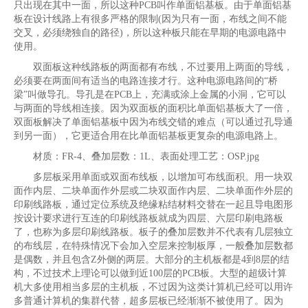
只出现在其中一面，所以这种PCB叫作单面铝基板。由于单面铝基
板在设计线路上有很多严格的限制(因为只有一面，布线之间不能
交叉，必须绕独自的路径)，所以这种板只能在早期的电源电路中
使用。
双面板这种线路板的两面都有布线，不过要用上两面的导线，
必须要在两面间有适当的电路连接才行。这种电源电路间的“桥
梁”叫做导孔。导孔是在PCB上，充满或涂上金属的小洞，它可以
与两面的导线相连接。因为双面板的面积比单面铝基板大了一倍，
双面板解决了单面铝基板中因为布线交错的难点（可以通过孔导通
到另一面），它更适合用在比单面铝基板更复杂的电源电路上。
材质：FR-4、叠加层数：1L、表面处理工艺：OSP.jpg
多层板采用单面或双面布线板，以增加可布线面积。用一块双
面作内层、二块单面作外层或二块双面作内层、二块单面作外层的
印刷线路板，通过定位系统及绝缘粘结材料交替在一起且导电图形
按设计要求进行互连的印刷线路板就成为四层、六层印刷电路板
了，也称为多层印刷线路板。板子的叠加层数并不代表有几层独立
的布线层，在特殊情况下会加入空层来控制板厚，一般叠加层数都
是偶数，并且包含Z外侧的两层。大部分的主机板都是4到8层的结
构，不过技术上理论可以做到近100层的PCB板。大型的超级计算
机大多使用相当多层的主机板，不过因为这类计算机已经可以用许
多普通计算机的集群代替，超多层板已经渐渐不被使用了。因为