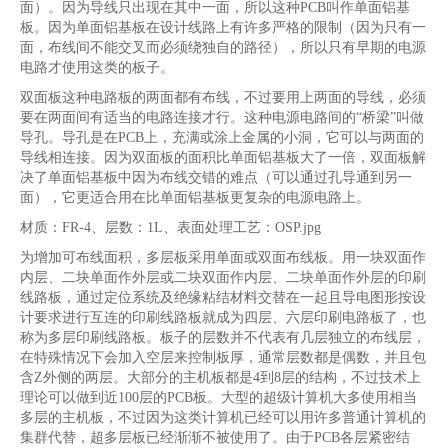
面）。因为导线只出现在其中一面，所以这种PCB叫作单面铝基
板。因为单面铝基板在设计线路上有许多严格的限制（因为只有一
面，布线间不能交叉而必须绕独自的路径），所以只有早期的电源
电路才使用这类的板子。
双面板这种电路板的两面都有布线，不过要用上两面的导线，必须
要在两面间有适当的电路连接才行。这种电源电路间的“桥梁”叫做
导孔。导孔是在PCB上，充满或涂上金属的小洞，它可以与两面的
导线相连接。因为双面板的面积比单面铝基板大了一倍，双面板解
决了单面铝基板中因为布线交错的难点（可以通过孔导通到另一
面），它更适合用在比单面铝基板更复杂的电源电路上。
材质：FR-4、层数：1L、表面处理工艺：OSP.jpg
为增加可布线面积，多层板采用单面或双面布线板。用一块双面作
内层、二块单面作外层或二块双面作内层、二块单面作外层的印刷
线路板，通过定位系统及绝缘粘结材料交替在一起且导电图形按设
计要求进行互连的印刷线路板就成为四层、六层印刷电路板了，也
称为多层印刷线路板。板子的层数并不代表有几层独立的布线层，
在特殊情况下会加入空层来控制板厚，通常层数都是偶数，并且包
含Z外侧的两层。大部分的主机板都是4到8层的结构，不过技术上
理论可以做到近100层的PCB板。大型的超级计算机大多使用相当
多层的主机板，不过因为这类计算机已经可以用许多普通计算机的
集群代替，超多层板已经渐渐不被使用了。由于PCB各层紧密结